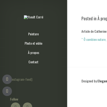
Posted in
À pro
Article de Catherine
Peinture
“ Ô combien nature, 
Photo et vidéo
À propos
Contact
[instagram-feed]
Designed by
Elega
Follow